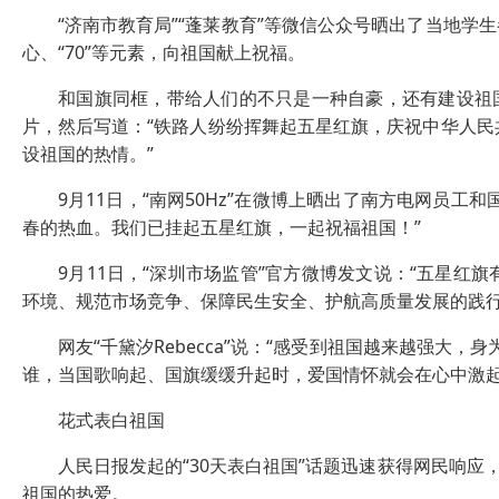
“济南市教育局”“蓬莱教育”等微信公众号晒出了当地学
心、“70”等元素，向祖国献上祝福。
和国旗同框，带给人们的不只是一种自豪，还有建设祖国的
片，然后写道：“铁路人纷纷挥舞起五星红旗，庆祝中华人民
设祖国的热情。”
9月11日，“南网50Hz”在微博上晒出了南方电网员工
春的热血。我们已挂起五星红旗，一起祝福祖国！”
9月11日，“深圳市场监管”官方微博发文说：“五星红旗
环境、规范市场竞争、保障民生安全、护航高质量发展的践行
网友“千黛汐Rebecca”说：“感受到祖国越来越强大，身
谁，当国歌响起、国旗缓缓升起时，爱国情怀就会在心中激起
花式表白祖国
人民日报发起的“30天表白祖国”话题迅速获得网民响应，
祖国的热爱。