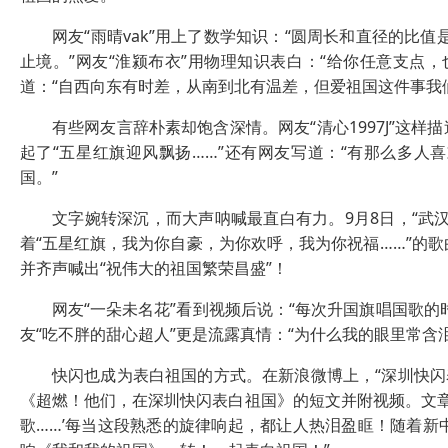
网友“雨晴vak”用上了数学知识：“圆周长和直径的比值
止境。”网友“淮颍布衣”用物理知识表白：“给你任意支点
道：“自西向东有时差，从南到北有温差，但爱祖国这件事我
有些网友言辞朴素却饱含深情。网友“清心1997J”这样
起了“五星红旗迎风飘扬……”还有网友写道：“有那么多
国。”
文字婉转深沉，而大声呐喊最直白有力。9月8日，“武汉
着“五星红旗，我为你自豪，为你欢呼，我为你祝福……”的
并齐声喊出“祝伟大的祖国繁荣昌盛”！
网友“一朵未名花”看到视频后说：“每次升国旗唱国歌的
友“吃不胖的甜心超人”更是流露真情：“为什么我的眼里常含
快闪也成为表白祖国的方式。在新浪微博上，“深圳快闪表白
《超燃！他们，在深圳快闪表白祖国》的短文并附视频。文章
歌……’每当这段熟悉的旋律响起，都让人热泪盈眶！随着新