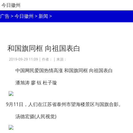
今日徽州
广告
>
今日徽州
>
新闻
>
和国旗同框 向祖国表白
2019-09-29 11:09 |
作者：
|
来源：
中国网民爱国热情高涨 和国旗同框 向祖国表白
潘旭涛 廖 钰 杜子璇
9月11日，人们在江苏省泰州市望海楼景区与国旗合影。
汤德宏摄(人民视觉)