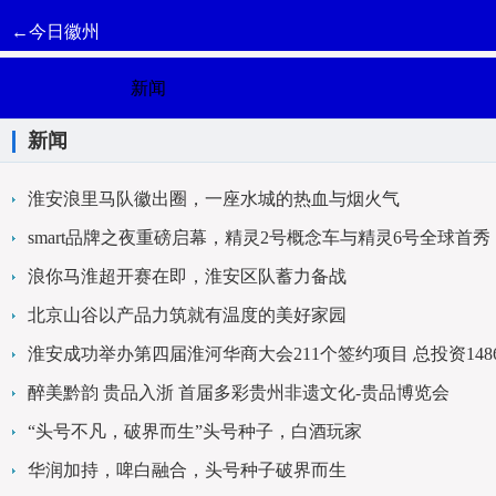
←今日徽州
新闻
新闻
淮安浪里马队徽出圈，一座水城的热血与烟火气
smart品牌之夜重磅启幕，精灵2号概念车与精灵6号全球首秀
浪你马淮超开赛在即，淮安区队蓄力备战
北京山谷以产品力筑就有温度的美好家园
淮安成功举办第四届淮河华商大会211个签约项目 总投资1486
醉美黔韵 贵品入浙 首届多彩贵州非遗文化-贵品博览会
“头号不凡，破界而生”头号种子，白酒玩家
华润加持，啤白融合，头号种子破界而生