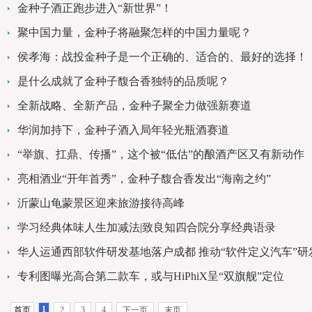
金种子酒正跑步进入“新世界”！
聚中国力量，金种子将融聚怎样的中国力量呢？
侯孝海：战投金种子是一个正确的、适合的、最好的选择！
是什么成就了金种子馥合香独特的品质呢？
全新战略、全新产品，金种子聚全力做强新赛道
华润加持下，金种子酒入局年轻光瓶酒赛道
“举旗、扛鼎、传播”，这个被“低估”的酿酒产区又有新动作
亮相酒业“开年首秀”，金种子馥合香发出“海南之约”
沂蒙山龟蒙景区迎来旅游接待高峰
学习经典体味人生加减法|致良知四合院分享经典语录
华人运通西部软件研发基地落户成都 推动“软件定义汽车”研
专利图曝光高合第二款车，或与HiPhiX呈“双旗舰”定位
1
首页
2
3
4
下一页
末页